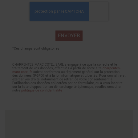
*Ces champs sont obligatoires
CHARPENTES MARC COTEL SARL s'engage à ce que la collecte et le
traitement de vos données, effectués à partir de notre site
charpentes-
marc-cotel.fr
, soient conformes au règlement général sur la protection
des données (RGPD) et à la loi Informatique et Libertés. Pour connaître et
exercer vos droits, notamment de retrait de votre consentement à
l'utilisation des données collectées par ce formulaire, ou à vous inscrire
sur la liste d'opposition au démarchage téléphonique, veuillez consulter
notre
politique de confidentialité