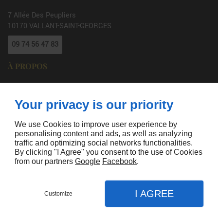
7 Allée Des Peupliers
10170
VALLANT-SAINT-GEORGES
09 74 56 47 83
À PROPOS
Accueil
Mentions légales
Contactez-nous
Plan du site
Your privacy is our priority
SUIVEZ-NOUS
We use Cookies to improve user experience by
personalising content and ads, as well as analyzing
traffic and optimizing social networks functionalities.
By clicking "I Agree" you consent to the use of Cookies
from our partners
Google
Facebook
.
Agence de Communication Linkeo
I AGREE
Customize
CONTACTEZ-NOUS
MENU
APPEL
PLAN