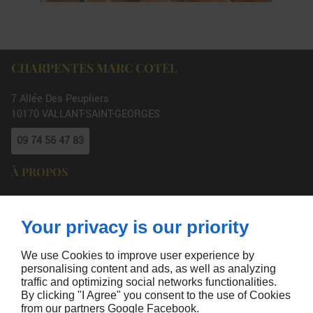
CHARPENTES MARC COTEL
7 Allée Des Peupliers
10170
VALLANT-SAINT-GEORGES
09 74 56 47 83
À PROPOS
Accueil
Mentions légales
Contactez-nous
Plan du site
Your privacy is our priority
SUIVEZ-NOUS
We use Cookies to improve user experience by
personalising content and ads, as well as analyzing
traffic and optimizing social networks functionalities.
By clicking "I Agree" you consent to the use of Cookies
from our partners
Google
Facebook
.