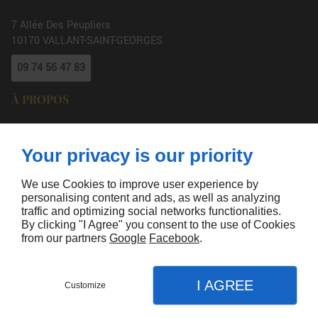
7 Allée Des Peupliers
10170
VALLANT-SAINT-GEORGES
09 74 56 47 83
À PROPOS
Accueil
Mentions légales
Contactez-nous
Plan du site
Your privacy is our priority
SUIVEZ-NOUS
We use Cookies to improve user experience by
personalising content and ads, as well as analyzing
traffic and optimizing social networks functionalities.
By clicking "I Agree" you consent to the use of Cookies
from our partners
Google
Facebook
.
Agence de Communication Linkeo
I AGREE
Customize
CONTACTEZ-NOUS
MENU
APPEL
PLAN