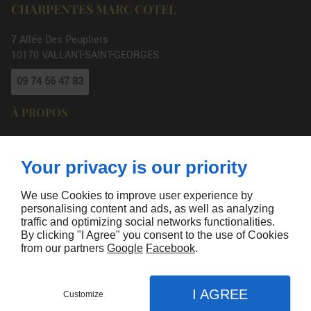
CHARPENTES MARC COTEL
7 Allée Des Peupliers
10170
VALLANT-SAINT-GEORGES
09 74 56 47 83
À PROPOS
Accueil
Mentions légales
Contactez-nous
Plan du site
Your privacy is our priority
SUIVEZ-NOUS
We use Cookies to improve user experience by
personalising content and ads, as well as analyzing
traffic and optimizing social networks functionalities.
By clicking "I Agree" you consent to the use of Cookies
from our partners
Google
Facebook
.
Agence de Communication Linkeo
I AGREE
Customize